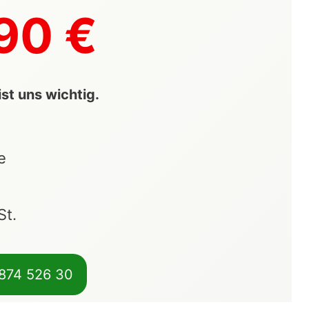
90 €
st uns wichtig.
e
St.
 874 526 30