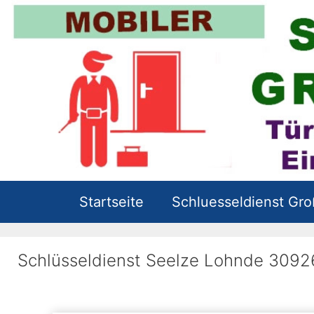
Zum
Inhalt
springen
Startseite
Schluesseldienst Gr
Schlüsseldienst Seelze Lohnde 3092