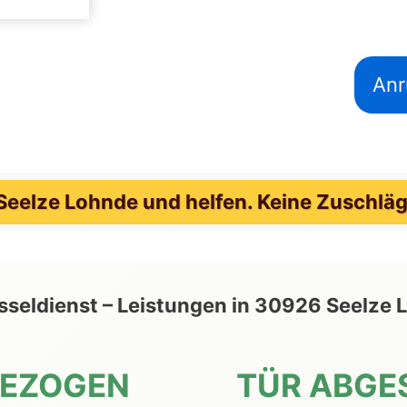
Anr
eelze Lohnde und helfen. Keine Zuschläg
lüsseldienst – Leistungen in 30926 Seel
GEZOGEN
TÜR ABGE