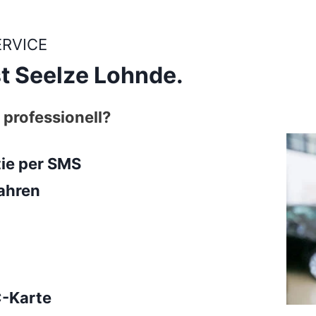
ERVICE
t Seelze Lohnde.
 professionell?
tie per SMS
ahren
C-Karte