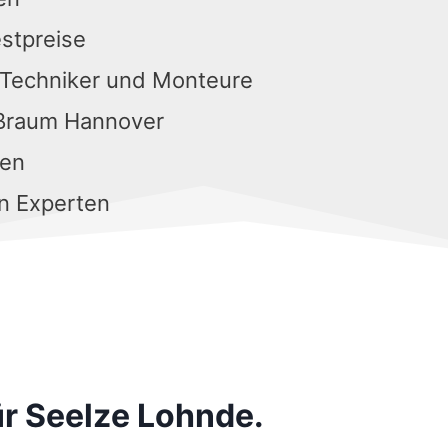
estpreise
 Techniker und Monteure
oßraum Hannover
gen
n Experten
ür Seelze Lohnde.