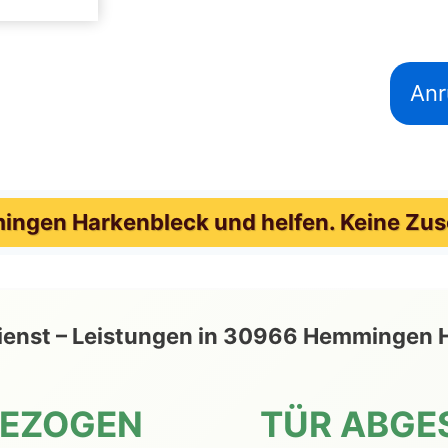
Anr
ngen Harkenbleck und helfen. Keine Zusc
eldienst – Leistungen in 30966 Hemminge
GEZOGEN
TÜR ABGE