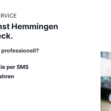
ERVICE
enst Hemmingen
eck.
 professionell?
tie per SMS
ahren