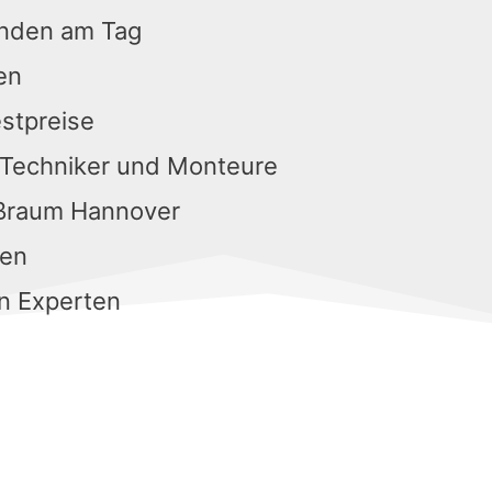
unden am Tag
en
estpreise
 Techniker und Monteure
oßraum Hannover
gen
n Experten