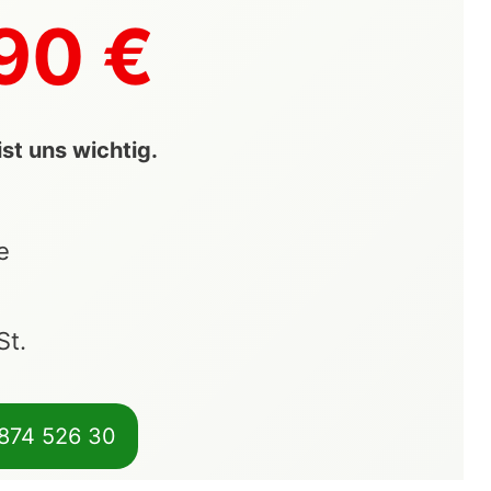
90 €
st uns wichtig.
e
St.
 874 526 30