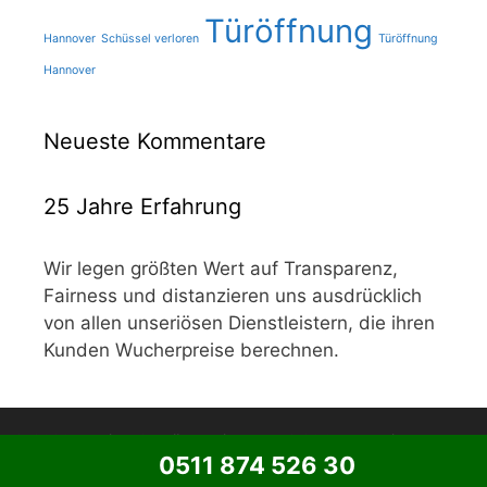
Türöffnung
Hannover
Schüssel verloren
Türöffnung
Hannover
Neueste Kommentare
25 Jahre Erfahrung
Wir legen größten Wert auf Transparenz,
Fairness und distanzieren uns ausdrücklich
von allen unseriösen Dienstleistern, die ihren
Kunden Wucherpreise berechnen.
© 2026 Mobiler Schlüsseldienst - 59,90€ Endpreis
• Erstellt
0511 874 526 30
mit
GeneratePress