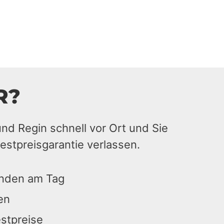
R?
und Regin schnell vor Ort und Sie
estpreisgarantie verlassen.
unden am Tag
en
estpreise