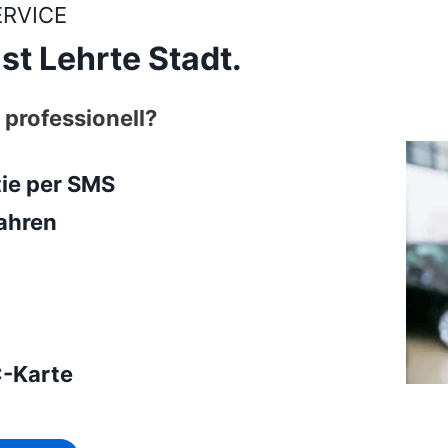
ERVICE
st Lehrte Stadt.
 professionell?
tie per SMS
ahren
C-Karte