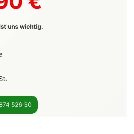
90 €
st uns wichtig.
e
St.
 874 526 30