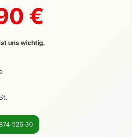
90 €
st uns wichtig.
e
St.
 874 526 30