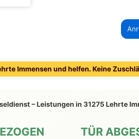
Anr
hrte Immensen und helfen. Keine Zuschlä
üsseldienst – Leistungen in 31275 Lehrt
GEZOGEN
TÜR ABGE