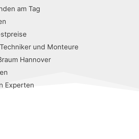
unden am Tag
en
estpreise
 Techniker und Monteure
oßraum Hannover
gen
n Experten