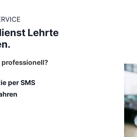
ERVICE
ienst Lehrte
n.
 professionell?
tie per SMS
ahren