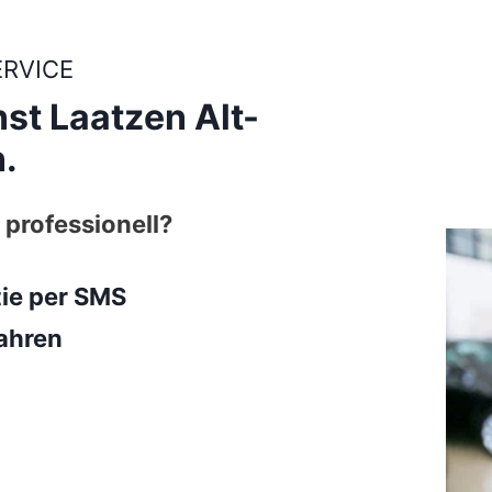
ERVICE
st Laatzen Alt-
.
 professionell?
tie per SMS
ahren