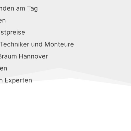
unden am Tag
en
estpreise
 Techniker und Monteure
oßraum Hannover
gen
n Experten