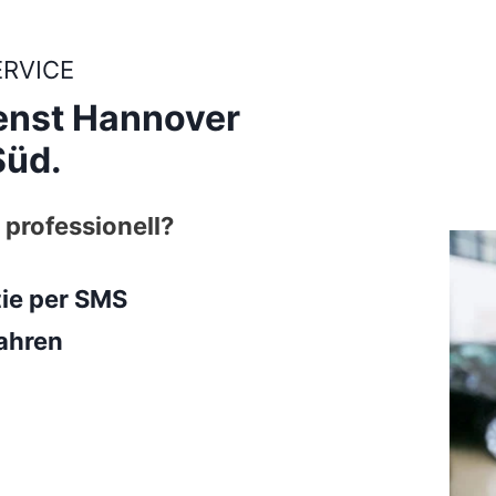
ERVICE
enst Hannover
Süd.
 professionell?
tie per SMS
ahren