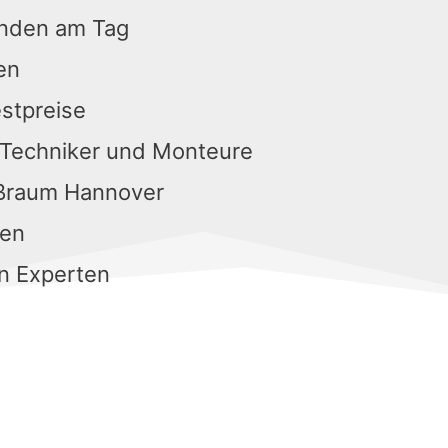
unden am Tag
en
estpreise
 Techniker und Monteure
oßraum Hannover
gen
n Experten