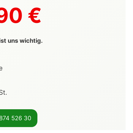
90 €
st uns wichtig.
e
St.
 874 526 30