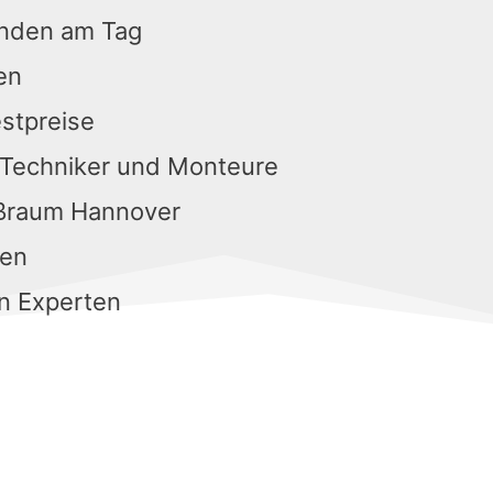
unden am Tag
en
estpreise
 Techniker und Monteure
oßraum Hannover
gen
n Experten