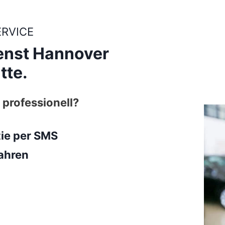
ERVICE
enst Hannover
tte.
 professionell?
tie per SMS
ahren