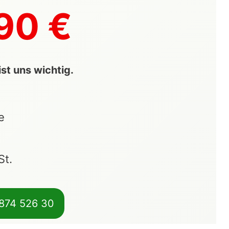
90 €
st uns wichtig.
e
St.
 874 526 30