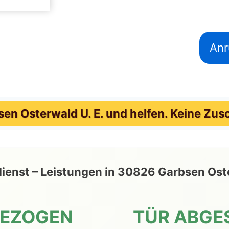
Anr
n Osterwald U. E. und helfen. Keine Zus
eldienst – Leistungen in 30826 Garbsen Os
GEZOGEN
TÜR ABGE