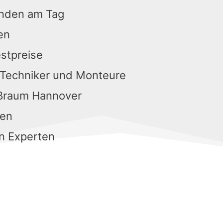
unden am Tag
en
estpreise
 Techniker und Monteure
oßraum Hannover
gen
n Experten