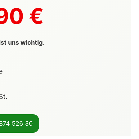
90 €
st uns wichtig.
e
St.
 874 526 30