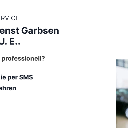
ERVICE
ienst Garbsen
. E..
 professionell?
tie per SMS
ahren