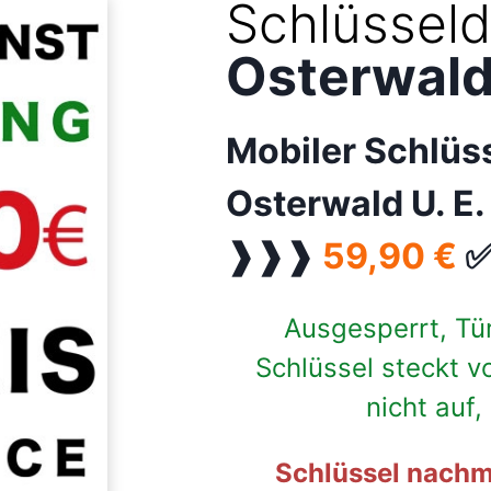
Schlüsseld
Osterwald 
Mobiler Schlüs
Osterwald U. E.
❱❱❱
59,90 €
✅
Ausgesperrt, Tü
Schlüssel steckt v
nicht auf
Schlüssel nachm