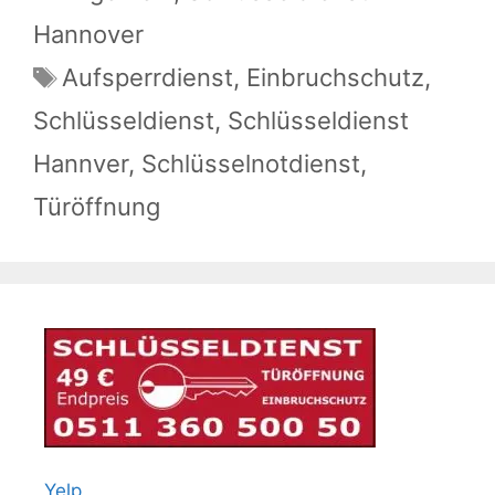
Hannover
Schlagwörter
Aufsperrdienst
,
Einbruchschutz
,
Schlüsseldienst
,
Schlüsseldienst
Hannver
,
Schlüsselnotdienst
,
Türöffnung
Yelp