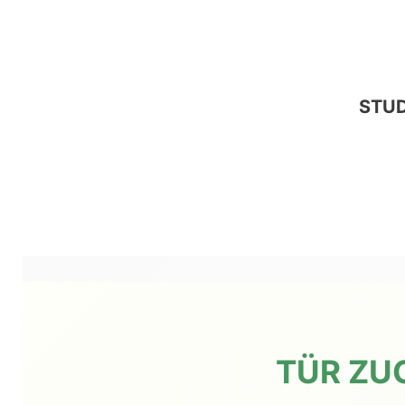
STU
TÜR ZU