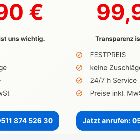
90 €
99,
st uns wichtig.
Transparenz is
FESTPREIS
ge
keine Zuschläg
e
24/7 h Service
wSt
Preise inkl. Mw
0511 874 526 30
Jatzt anrufen: 0