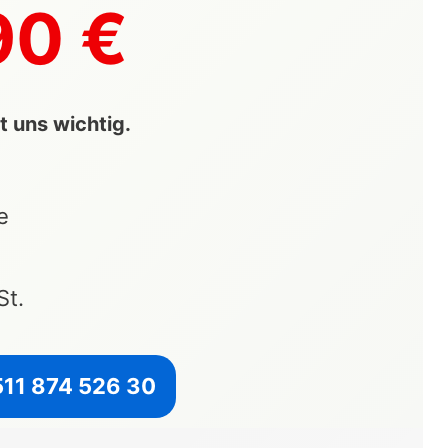
90 €
t uns wichtig.
e
St.
511 874 526 30